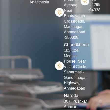
Anesthesia
94299
Avenue,
04338
Near
Bhairavnath
Crossroads,
Maninagar,
Ahmedabad
-380008
Chandkheda
103-104,
Medico
House, Near
Visaat Circle,
Sabarmati -
Gandhinagar
Highway,
Ahmedabad
Naroda
307, Pushkar
Annexe,