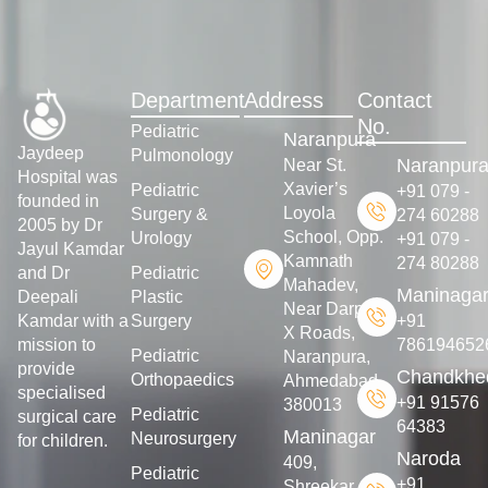
Department
Address
Contact
No.
Pediatric
Naranpura
Jaydeep
Pulmonology
Naranpur
Near St.
Hospital was
Xavier’s
Pediatric
+91 079 -
founded in
Loyola
Surgery &
274 60288
2005 by Dr
School, Opp.
Urology
+91 079 -
Jayul Kamdar
Kamnath
274 80288
and Dr
Pediatric
Mahadev,
Maninaga
Deepali
Plastic
Near Darpan
Kamdar with a
Surgery
+91
X Roads,
mission to
786194652
Pediatric
Naranpura,
provide
Chandkhe
Orthopaedics
Ahmedabad-
specialised
+91 91576
380013
Pediatric
surgical care
64383
Maninagar
Neurosurgery
for children.
Naroda
409,
Pediatric
+91
Shreekar