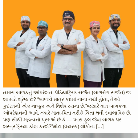
તમારા બાળકનું ઓપરેશન: પેડિયાટ્રિક સર્જન (બાળરોગ સર્જન) જ
શા માટે શ્રેષ્ઠ છે? “બાળકો માત્ર કદમાં નાના નથી હોતા, તેઓ
કુદરતની એક નાજુક અને વિશેષ રચના છે.”​જ્યારે વાત બાળકના
ઓપરેશનની આવે, ત્યારે માતા-પિતા તરીકે ચિંતા થવી સ્વાભાવિક છે.
પણ સૌથી મહત્વનો પ્રશ્ન એ છે કે — “મારા ફૂલ જેવા બાળક પર
શસ્ત્રક્રિયા કોણ કરશે?”​મોટા (વયસ્ક) લોકોના […]