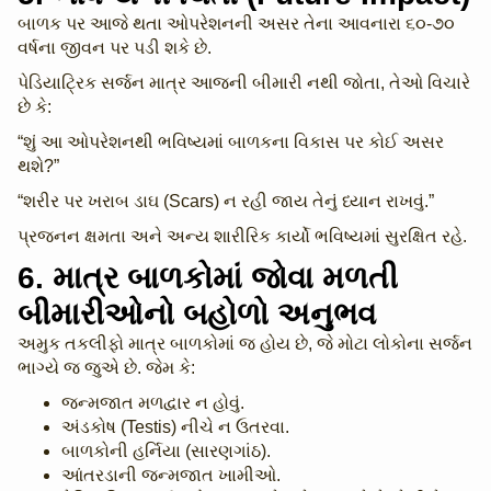
બાળક પર આજે થતા ઓપરેશનની અસર તેના આવનારા ૬૦-૭૦
વર્ષના જીવન પર પડી શકે છે.
પેડિયાટ્રિક સર્જન માત્ર આજની બીમારી નથી જોતા, તેઓ વિચારે
છે કે:
“શું આ ઓપરેશનથી ભવિષ્યમાં બાળકના વિકાસ પર કોઈ અસર
થશે?”
“શરીર પર ખરાબ ડાઘ (Scars) ન રહી જાય તેનું ધ્યાન રાખવું.”
પ્રજનન ક્ષમતા અને અન્ય શારીરિક કાર્યો ભવિષ્યમાં સુરક્ષિત રહે.
6. માત્ર બાળકોમાં જોવા મળતી
બીમારીઓનો બહોળો અનુભવ
અમુક તકલીફો માત્ર બાળકોમાં જ હોય છે, જે મોટા લોકોના સર્જન
ભાગ્યે જ જુએ છે. જેમ કે:
જન્મજાત મળદ્વાર ન હોવું.
અંડકોષ (Testis) નીચે ન ઉતરવા.
બાળકોની હર્નિયા (સારણગાંઠ).
આંતરડાની જન્મજાત ખામીઓ.