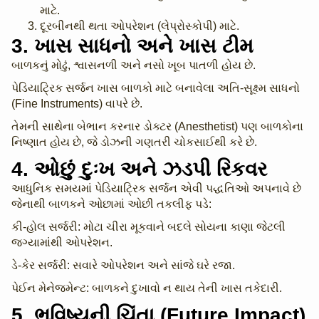
માટે.
દૂરબીનથી થતા ઓપરેશન (લેપ્રોસ્કોપી) માટે.
3. ખાસ સાધનો અને ખાસ ટીમ
બાળકનું મોઢું, શ્વાસનળી અને નસો ખૂબ પાતળી હોય છે.
પેડિયાટ્રિક સર્જન ખાસ બાળકો માટે બનાવેલા અતિ-સૂક્ષ્મ સાધનો
(Fine Instruments) વાપરે છે.
તેમની સાથેના બેભાન કરનાર ડોક્ટર (Anesthetist) પણ બાળકોના
નિષ્ણાત હોય છે, જે ડોઝની ગણતરી ચોકસાઈથી કરે છે.
4. ઓછું દુઃખ અને ઝડપી રિકવર
આધુનિક સમયમાં પેડિયાટ્રિક સર્જન એવી પદ્ધતિઓ અપનાવે છે
જેનાથી બાળકને ઓછામાં ઓછી તકલીફ પડે:
કી-હોલ સર્જરી: મોટા ચીરા મૂકવાને બદલે સોયના કાણા જેટલી
જગ્યામાંથી ઓપરેશન.
ડે-કેર સર્જરી: સવારે ઓપરેશન અને સાંજે ઘરે રજા.
પેઈન મેનેજમેન્ટ: બાળકને દુખાવો ન થાય તેની ખાસ તકેદારી.
5. ભવિષ્યની ચિંતા (Future Impact)