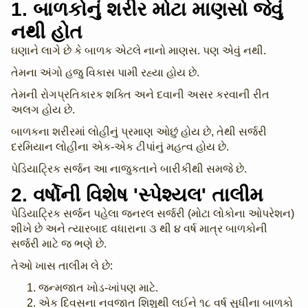
1. બાળકોનું શરીર મોટા માણસો જેવું
નથી હોત
ઘણાને લાગે છે કે બાળક એટલે નાનો માણસ. પણ એવું નથી.
તેમના અંગો હજુ વિકાસ પામી રહ્યા હોય છે.
તેમની રોગપ્રતિકારક શક્તિ અને દવાની અસર કરવાની રીત
અલગ હોય છે.
બાળકના શરીરમાં લોહીનું પ્રમાણ ઓછું હોય છે, તેથી સર્જરી
દરમિયાન લોહીના એક-એક ટીપાંનું મહત્વ હોય છે.
પેડિયાટ્રિક સર્જન આ નાજુકતાને બારીકીથી સમજે છે.
2. વર્ષોની વિશેષ 'સ્પેશ્યલ' તાલીમ
પેડિયાટ્રિક સર્જન પહેલા જનરલ સર્જરી (મોટા લોકોના ઓપરેશન)
શીખે છે અને ત્યારબાદ વધારાના ૩ થી ૪ વર્ષ માત્ર બાળકોની
સર્જરી માટે જ ભણે છે.
તેઓ ખાસ તાલીમ લે છે:
જન્મજાત ખોડ-ખાંપણ માટે.
એક દિવસના નવજાત શિશુથી લઈને ૧૮ વર્ષ સુધીના બાળકો