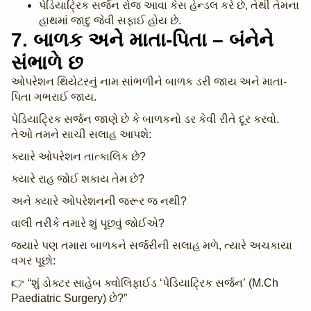
પેડિયાટ્રિક સર્જન રોજ આવા કેસ હેન્ડલ કરે છે, તેથી તેમના
હાથમાં જાદુ જેવી સફાઈ હોય છે.
7. બાળક અને માતા-પિતા – બંનેને
સંભાળે છ
ઓપરેશન થિયેટરનું નામ સાંભળીને બાળક ડરી જાય અને માતા-
પિતા ગભરાઈ જાય.
પેડિયાટ્રિક સર્જન જાણે છે કે બાળકનો ડર કેવી રીતે દૂર કરવો.
તેઓ તમને સાચી સલાહ આપશે:
ક્યારે ઓપરેશન તાત્કાલિક છે?
ક્યારે રાહ જોઈ શકાય તેમ છે?
અને ક્યારે ઓપરેશનની જરૂર જ નથી?
વાલી તરીકે તમારે શું પૂછવું જોઈએ?
જ્યારે પણ તમારા બાળકને સર્જરીની સલાહ મળે, ત્યારે અચકાયા
વગર પૂછો:
👉 “શું ડોક્ટર સાહેબ ક્વોલિફાઈડ ‘પેડિયાટ્રિક સર્જન’ (M.Ch
Paediatric Surgery) છે?”