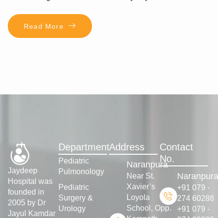
Read More
Department
Address
Contact
No.
Pediatric
Naranpura
Jaydeep
Pulmonology
Naranpur
Near St.
Hospital was
Xavier’s
Pediatric
+91 079 -
founded in
Loyola
Surgery &
274 60288
2005 by Dr
School, Opp.
Urology
+91 079 -
Jayul Kamdar