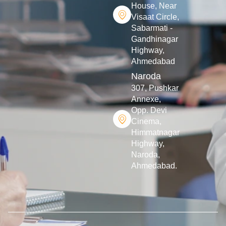
House, Near
Visaat Circle,
Sabarmati -
Gandhinagar
Highway,
Ahmedabad
Naroda
307, Pushkar
Annexe,
Opp. Devi
Cinema,
Himmatnagar
Highway,
Naroda,
Ahmedabad. ​