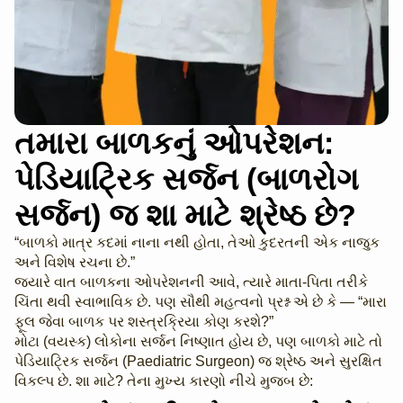
તમારા બાળકનું ઓપરેશન:
પેડિયાટ્રિક સર્જન (બાળરોગ
સર્જન) જ શા માટે શ્રેષ્ઠ છે?
“બાળકો માત્ર કદમાં નાના નથી હોતા, તેઓ કુદરતની એક નાજુક
અને વિશેષ રચના છે.”
​જ્યારે વાત બાળકના ઓપરેશનની આવે, ત્યારે માતા-પિતા તરીકે
ચિંતા થવી સ્વાભાવિક છે. પણ સૌથી મહત્વનો પ્રશ્ન એ છે કે — “મારા
ફૂલ જેવા બાળક પર શસ્ત્રક્રિયા કોણ કરશે?”
​મોટા (વયસ્ક) લોકોના સર્જન નિષ્ણાત હોય છે, પણ બાળકો માટે તો
પેડિયાટ્રિક સર્જન (Paediatric Surgeon) જ શ્રેષ્ઠ અને સુરક્ષિત
વિકલ્પ છે. શા માટે? તેના મુખ્ય કારણો નીચે મુજબ છે: