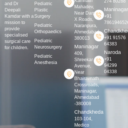
Kamnath
274 80288
and Dr
Pediatric
Mahadev,
Maninaga
Deepali
Plastic
Near Darpan
Kamdar with a
Surgery
+91
X Roads,
mission to
786194652
Pediatric
Naranpura,
provide
Chandkhe
Orthopaedics
Ahmedabad-
specialised
+91 91576
380013
Pediatric
surgical care
64383
Maninagar
Neurosurgery
for children.
Naroda
409,
Pediatric
+91
Shreekar
Anesthesia
94299
Avenue,
04338
Near
Bhairavnath
Crossroads,
Maninagar,
Ahmedabad
-380008
Chandkheda
103-104,
Medico