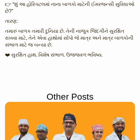
👉 “શું આ હોસ્પિટલમાં નાના બાળકો માટેની ઈમરજન્સી સુવિધાઓ
છે?”
તારણ:
તમારું બાળક તમારી દુનિયા છે. તેની નાજુક જિંદગીને સુરક્ષિત
રાખવા માટે, તેને એવા હાથોમાં સોંપો જે માત્ર અને માત્ર બાળકોની
સંભાળ માટે જ બન્યા છે.
❤️ સુરક્ષિત હાથ. વિશેષ સંભાળ. ઉજ્જવળ ભવિષ્ય.
Other Posts